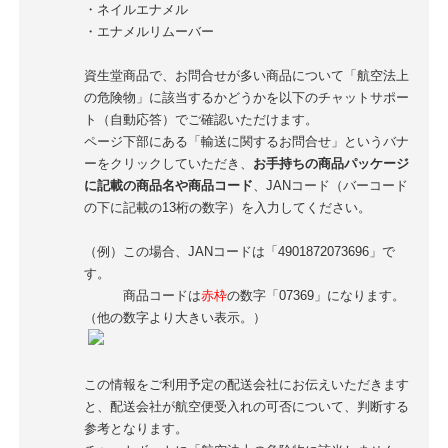
・ネイルエナメル
・エナメルリムーバー
資生堂商品で、お問合せが多い商品について「航空法上
の危険物」に該当するかどうかを以下のチャットサポー
ト（自動応答）でご確認いただけます。
ページ下部にある「輸送に関するお問合せ」というバナ
ーをクリックしていただき、
お手持ちの商品パッケージ
に記載の商品名や商品コード
、JANコード（バーコード
の下に記載の13桁の数字）を入力してください。
（例）この場合、JANコードは「4901872073696」で
す。
商品コードは
赤枠
の数字「07369」になります。
（他の数字より大きい表示。）
この情報をご利用予定の配送会社にお伝えいただきます
と、配送会社が航空便受入れの可否について、判断する
参考となります。