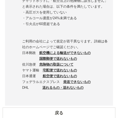
チャットボットに「航空法上の危険物に該当しません」
と表示された場合は、以下の条件を満たしています。
・高圧ガスを使用していない
・アルコール濃度が24%未満である
・引火点が60度超である
ご利用の会社によって規定が若干異なります。詳細は各
社のホームページでご確認ください。
日本郵政
航空機による輸送ができないもの
国際郵便で送れないもの
佐川急便
危険物の取扱について
ヤマト運輸
宅配便で送れないもの
日本通運
航空便で送れないもの
フェデラルエクスプレス
発送できないもの
DHL
送れるもの・送れないもの
戻る